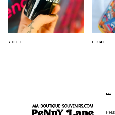
GOBELET
GOURDE
MA B
Pelu